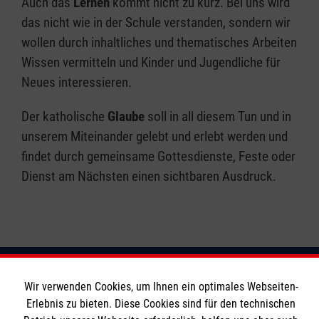
Auch das
Lernen
kommt nicht zu kurz. Bei uns wird
das nicht wie in der Schule verstanden, sondern wir
wollen durch inhaltliches und thematisches Arbeiten
Wissen vermitteln und Kinder und Jugendliche für
Neues interessieren.
Der katholische
Glaube
soll in all diesem Tun und in
unserem Miteinander gelebt und erlebt werden und
findet durch gemeinsame Gottesdienste, Feste oder
Dienst am Nächsten einen sichtbaren Ausdruck.
Wir verwenden Cookies, um Ihnen ein optimales Webseiten-
Soziale Netzwerke
Erlebnis zu bieten. Diese Cookies sind für den technischen