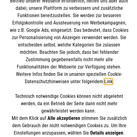
Betrieb unserer Webseite erforderlich, helfen uns aber auch
dabei, unsere Plattform zu verbessern und zusätzliche
Funktionen bereitzustellen. Sie werden zur besseren
Erfolgskontrolle und Aussteuerung von Werbekampagnen,
Informationen
wie z.B. Google Ads, eingesetzt. Das bedeutet, dass Cookies
zur Personalisierung von Anzeigen verwendet werden. Sie
entscheiden selbst, welche Kategorien Sie zulassen
Kontakt
möchten. Beachten Sie jedoch, dass bei fehlender
Impressum
Malteser online
Zustimmung gegebenenfalls nicht mehr alle
Datenschutz
Funktionalitäten der Webseite zur Verfügung stehen.
Weitere Infos finden Sie in unseren speziellen Cookie-
Barrierefreiheit
Malteserorden
Datenschutzhinweisen unter folgendem
Link
.
Malteser Jugend
Kontakt
Technisch notwendige Cookies können nicht abgelehnt
Malteser International
werden, da ein Betrieb der Seite dann nicht mehr
Mediathek
gewährleistet werden kann.
Malteser Jugend Diözese Trier
Sharepoint
Mit dem Klick auf
Alle akzeptieren
stimmen Sie zusätzlich
Der Malteser Hilfsdienst e.V. ist als eingetragene
Metternichstraße 29a
dem Gebrauch der nicht notwendigen Cookies zu. Um Ihre
gemeinnützige Organisation von der Körperschaft- und
Einstellungen anzupassen, wählen Sie
Details anzeigen
.
54292 Trier