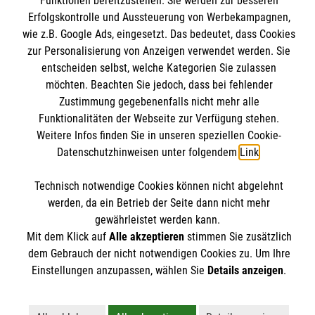
Funktionen bereitzustellen. Sie werden zur besseren
Erfolgskontrolle und Aussteuerung von Werbekampagnen,
Informationen
wie z.B. Google Ads, eingesetzt. Das bedeutet, dass Cookies
zur Personalisierung von Anzeigen verwendet werden. Sie
entscheiden selbst, welche Kategorien Sie zulassen
Kontakt
möchten. Beachten Sie jedoch, dass bei fehlender
Impressum
Malteser online
Zustimmung gegebenenfalls nicht mehr alle
Datenschutz
Funktionalitäten der Webseite zur Verfügung stehen.
Weitere Infos finden Sie in unseren speziellen Cookie-
Barrierefreiheit
Datenschutzhinweisen unter folgendem
Link
.
Malteserorden
Malteser Jugend
Kontakt
Technisch notwendige Cookies können nicht abgelehnt
Malteser International
werden, da ein Betrieb der Seite dann nicht mehr
Mediathek
gewährleistet werden kann.
Malteser Jugend Diözese Trier
Mit dem Klick auf
Alle akzeptieren
stimmen Sie zusätzlich
Sharepoint
Der Malteser Hilfsdienst e.V. ist als eingetragene
Metternichstraße 29a
dem Gebrauch der nicht notwendigen Cookies zu. Um Ihre
gemeinnützige Organisation von der Körperschaft- und
Einstellungen anzupassen, wählen Sie
Details anzeigen
.
54292 Trier
Gewerbesteuer befreit.