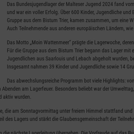
Das Bundesjugendlager der Malteser Jugend 2024 fand vom 27
und war ein voller Erfolg. Über 600 Kinder, Jugendliche und
Gruppe aus dem Bistum Trier, kamen zusammen, um eine Woc
Auch Teilnehmende aus anderen europäischen Ländern, wie 
Das Motto „Moin Wattenmeer“ prägte die Lagerwoche, deren
Für die Gruppe aus dem Bistum Trier begann das Lager mit e
Jugendlichen aus Saarlouis und Lebach abgeholt wurden, be
Insgesamt nahmen 39 Kinder und Jugendliche sowie 14 Gruppe
Das abwechslungsreiche Programm bot viele Highlights: vo
 Abenden am Lagerfeuer. Besonders beliebt war der Umwelttag, 
d aktiv wurden.
esse, die am Sonntagvormittag unter freiem Himmel stattfand un
dteil des Lagers und stärkt die Glaubensgemeinschaft der Teiln
 die nächste Lagerleitung übergeben. Die Vorfreude auf das B