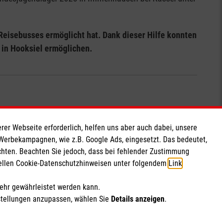
 Reisebusses ermöglicht hat. Dank dieser Hilfe konnten
 in Hooksiel ermöglichen.
rer Webseite erforderlich, helfen uns aber auch dabei, unsere
Kontakt
 Werbekampagnen, wie z.B. Google Ads, eingesetzt. Das bedeutet,
chten. Beachten Sie jedoch, dass bei fehlender Zustimmung
Malteser Jugend Diözese Trier
ziellen Cookie-Datenschutzhinweisen unter folgendem
Link
.
Metternichstraße 29a
mehr gewährleistet werden kann.
54292 Trier
stellungen anzupassen, wählen Sie
Details anzeigen
.