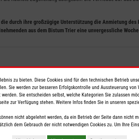
, die durch ihre großzügige Unterstützung die Anmietung des
eilnehmenden aus dem Bistum Trier eine unvergessliche Woche
bnis zu bieten. Diese Cookies sind für den technischen Betrieb unse
ionen
Malteser online
llen. Sie werden zur besseren Erfolgskontrolle und Aussteuerung von
 werden. Sie entscheiden selbst, welche Kategorien Sie zulassen mö
Malteserorden
seite zur Verfügung stehen. Weitere Infos finden Sie in unseren spe
Malteser Jugend
önnen nicht abgelehnt werden, da ein Betrieb der Seite dann nicht 
z
Malteser International
tzlich dem Gebrauch der nicht notwendigen Cookies zu. Um Ihre Ein
heit
Sharepoint