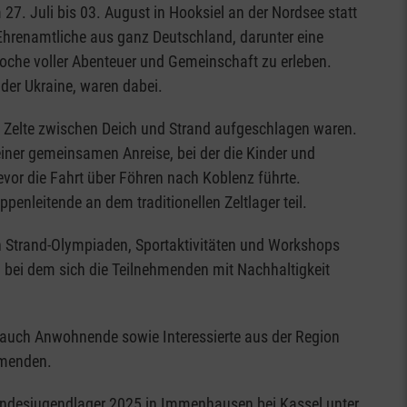
. Juli bis 03. August in Hooksiel an der Nordsee statt
 Ehrenamtliche aus ganz Deutschland, darunter eine
he voller Abenteuer und Gemeinschaft zu erleben.
der Ukraine, waren dabei.
 Zelte zwischen Deich und Strand aufgeschlagen waren.
iner gemeinsamen Anreise, bei der die Kinder und
vor die Fahrt über Föhren nach Koblenz führte.
nleitende an dem traditionellen Zeltlager teil.
n Strand-Olympiaden, Sportaktivitäten und Workshops
bei dem sich die Teilnehmenden mit Nachhaltigkeit
d auch Anwohnende sowie Interessierte aus der Region
ehmenden.
undesjugendlager 2025 in Immenhausen bei Kassel unter