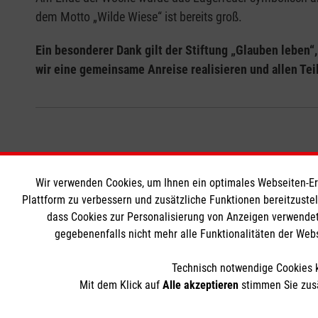
dem Motto „Wilde Wiese“ ist bereits groß.
Ein besonderer Dank gilt der Stiftung „Glauben leben“
wir eine gemeinsame Anreise realisieren und allen T
Wir verwenden Cookies, um Ihnen ein optimales Webseiten-Erle
Soziale Netzwerke
Informat
Plattform zu verbessern und zusätzliche Funktionen bereitzuste
dass Cookies zur Personalisierung von Anzeigen verwendet
Kontakt
gegebenenfalls nicht mehr alle Funktionalitäten der Web
Impressum
Technisch notwendige Cookies k
Datenschut
Mit dem Klick auf
Alle akzeptieren
stimmen Sie zusä
Barrierefrei