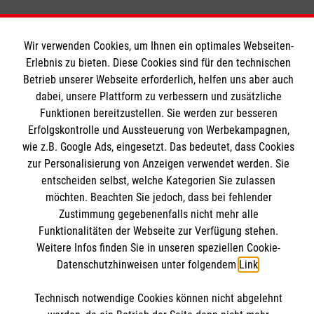
Wir verwenden Cookies, um Ihnen ein optimales Webseiten-
Soziale Netzwerke
Erlebnis zu bieten. Diese Cookies sind für den technischen
Betrieb unserer Webseite erforderlich, helfen uns aber auch
dabei, unsere Plattform zu verbessern und zusätzliche
Funktionen bereitzustellen. Sie werden zur besseren
Erfolgskontrolle und Aussteuerung von Werbekampagnen,
Informationen
wie z.B. Google Ads, eingesetzt. Das bedeutet, dass Cookies
zur Personalisierung von Anzeigen verwendet werden. Sie
entscheiden selbst, welche Kategorien Sie zulassen
Kontakt
möchten. Beachten Sie jedoch, dass bei fehlender
Impressum
Zustimmung gegebenenfalls nicht mehr alle
Malteser online
Funktionalitäten der Webseite zur Verfügung stehen.
Datenschutz
Weitere Infos finden Sie in unseren speziellen Cookie-
Barrierefreiheit
Datenschutzhinweisen unter folgendem
Link
.
Malteserorden
Malteser Jugend
Kontakt
Technisch notwendige Cookies können nicht abgelehnt
Malteser International